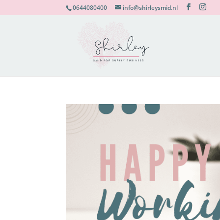
0644080400
info@shirleysmid.nl