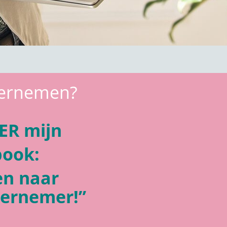
ndernemen?
ER mijn
book:
en naar
dernemer!”