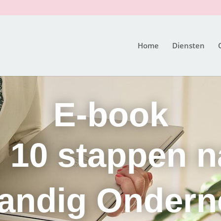
Home
Diensten
E-book
n 10 stappen n
tandig Onder