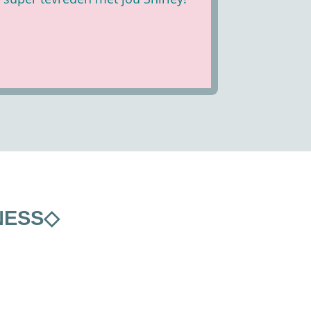
NESS◇