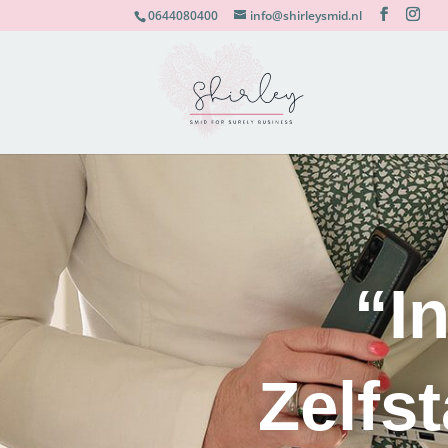
0644080400
info@shirleysmid.nl
“I
Zelfs