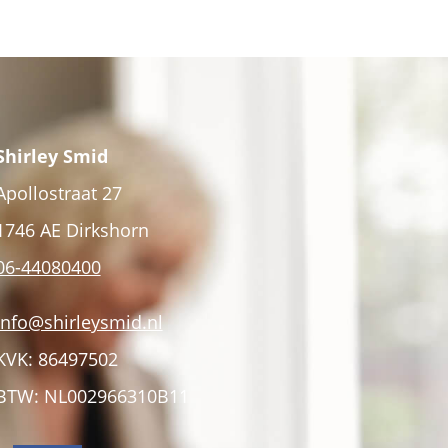
Shirley Smid
Apollostraat 27
1746 AE Dirkshorn
06-44080400
info@shirleysmid.nl
KVK: 86497502
BTW: NL002966310B11