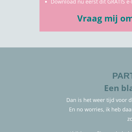
Download nu eerst dit GRATIS e-
Vraag mij om
PAR
Een bl
Dan is het weer tijd voor d
En no worries, ik heb daa
z