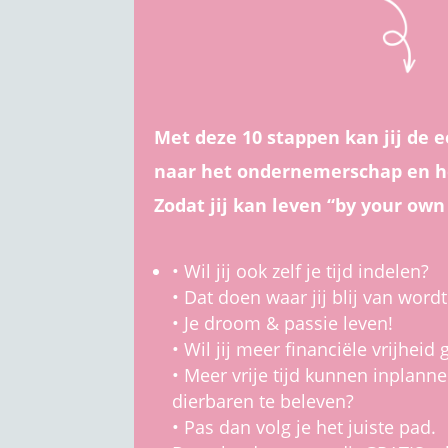
Met deze 10 stappen kan jij de
naar het ondernemerschap en h
Zodat jij kan leven “by your own 
• Wil jij ook zelf je tijd indelen?
• Dat doen waar jij blij van wordt
• Je droom & passie leven!
• Wil jij meer financiële vrijheid
• Meer vrije tijd kunnen inplann
dierbaren te beleven?
• Pas dan volg je het juiste pad.