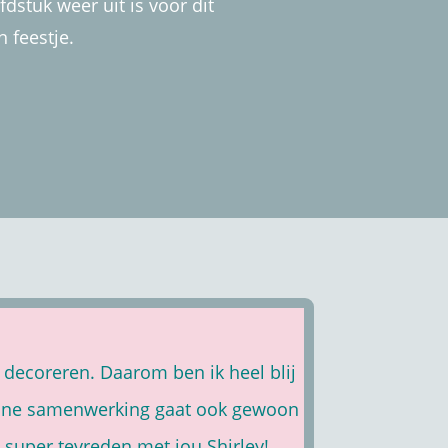
fdstuk weer uit is voor dit
n feestje.
s decoreren. Daarom ben ik heel blij
online samenwerking gaat ook gewoon
 super tevreden met jou Shirley!