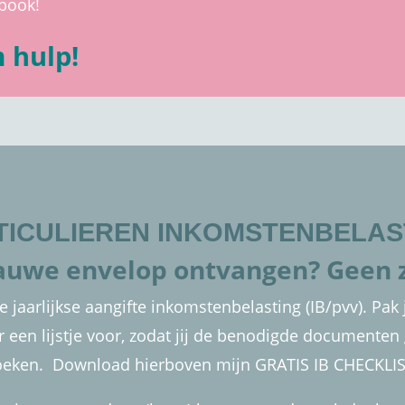
book!
 hulp!
TICULIEREN INKOMSTENBELAS
auwe envelop ontvangen? Geen 
e jaarlijkse aangifte inkomstenbelasting (IB/pvv). Pak ji
r een lijstje voor, zodat jij de benodigde documenten 
oeken. Download hierboven mijn GRATIS IB CHECKLIS