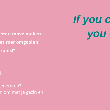
If you 
you 
 eerste move maken
et roer omgooien!
rules!”
!
 genereren?
en om met je gezin en