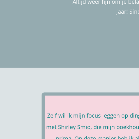
Altijd weer fijn om je bel
jaar! Sin
Zelf wil ik mijn focus leggen op di
met Shirley Smid, die mijn boekhou
prima. Op deze manier heb ik al