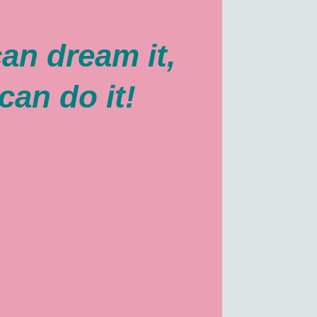
can dream it,
can do it!