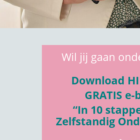
Wil jij gaan o
Download HI
GRATIS e-
“In 10 stapp
Zelfstandig On