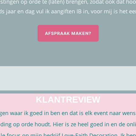
astingen op orde te (laten) brengen, zodat ook dat hoo
ds jaar en dag vul ik aangiften IB in, voor mij is het ee
AFSPRAAK MAKEN?
KLANTREVIEW
ngen waar ik goed in ben en dat is elk event naar wen
ding op orde houdt. Hier is ze heel goed in en de 
le focus op mijn bedrijf Love-Faith Decoration. Ik ben